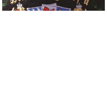
Dorfleben
Erleben Sie Langdorf
aktivCARD Bayerischer Wald