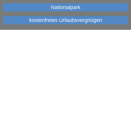
Nationalpark
kostenfreies Urlaubsvergnügen
Langdorf erleben
Gastgeber
Veranstaltungen
Aktivurlaub
Wintersport
Service
Gastronomie
aktivCARD