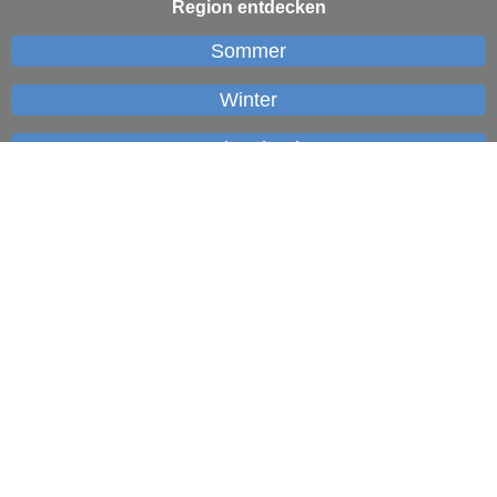
Region entdecken
Sommer
Winter
Nationalpark
kostenfreies Urlaubsvergnügen
Langdorf erleben
Gastgeber
Veranstaltungen
Aktivurlaub
Wintersport