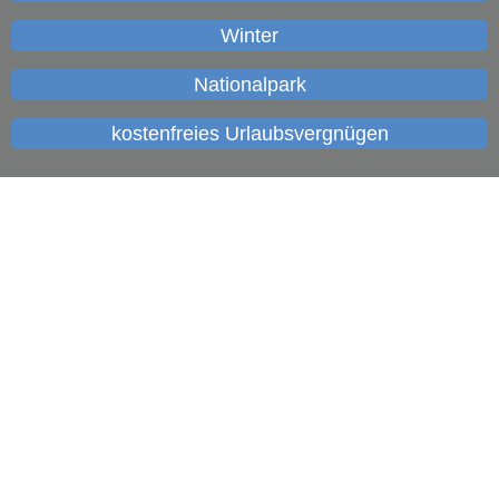
Winter
Nationalpark
kostenfreies Urlaubsvergnügen
Langdorf erleben
Gastgeber
Veranstaltungen
Aktivurlaub
Wintersport
Service
Gastronomie